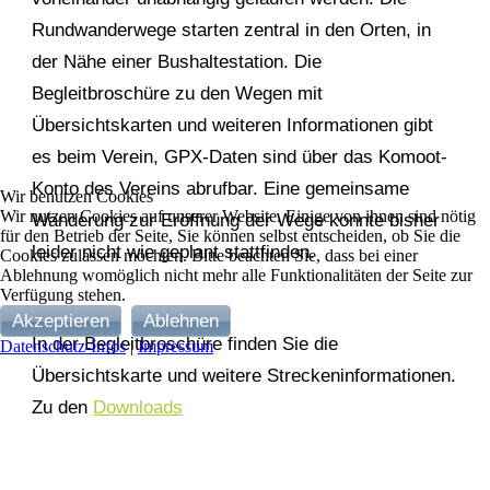
Rundwanderwege starten zentral in den Orten, in
der Nähe einer Bushaltestation. Die
Begleitbroschüre zu den Wegen mit
Übersichtskarten und weiteren Informationen gibt
es beim Verein, GPX-Daten sind über das Komoot-
Konto des Vereins abrufbar. Eine gemeinsame
Wir benutzen Cookies
Wir nutzen Cookies auf unserer Website. Einige von ihnen sind nötig
Wanderung zur Eröffnung der Wege konnte bisher
für den Betrieb der Seite, Sie können selbst entscheiden, ob Sie die
leider nicht wie geplant stattfinden.
Cookies zulassen möchten. Bitte beachten Sie, dass bei einer
Ablehnung womöglich nicht mehr alle Funktionalitäten der Seite zur
Verfügung stehen.
Akzeptieren
Ablehnen
In der Begleitbroschüre finden Sie die
Datenschutz-Infos
|
Impressum
Übersichtskarte und weitere Streckeninformationen.
Zu den
Downloads