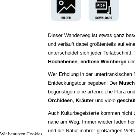
Dieser Wanderweg ist etwas ganz beso
und verläuft dabei größtenteils auf e
unterscheidet sich jeder Teilabschnitt
Hochebenen
,
endlose Weinberge
und
Wer Erholung in der unterfränkischen Na
Entdeckungstour begeben! Der
Musch
begünstigen eine artenreiche Flora u
Orchideen
,
Kräuter
und viele
geschüt
Auch Kulturbegeisterte kommen nicht z
nahe am Weg. Immer wieder laden her
und die Natur in ihrer großartigen Vi
Wir benutzen Cookies