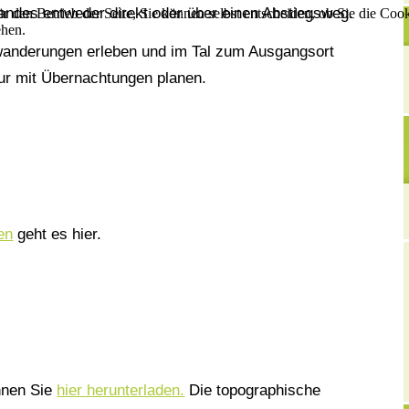
andes entweder direkt oder über einen Abstiegsweg.
r den Betrieb der Seite, Sie können selbst entscheiden, ob Sie die Coo
ehen.
wanderungen erleben und im Tal zum Ausgangsort
ur mit Übernachtungen planen.
en
geht es hier.
önnen Sie
hier herunterladen.
Die topographische