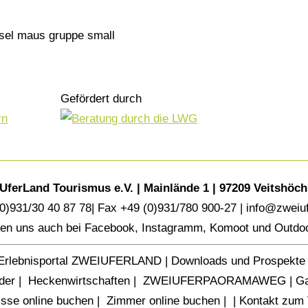
Gefördert durch
UferLand Tourismus e.V. | Mainlände 1 | 97209 Veitshöc
(0)931/30 40 87 78| Fax +49 (0)931/780 900-27 |
info@zweiuf
den uns auch bei
Facebook
,
Instagramm
,
Komoot
und
Outdoo
Erlebnisportal ZWEIUFERLAND
|
Downloads und Prospekte
der |
Heckenwirtschaften
|
ZWEIUFERPAORAMAWEG
|
Ga
isse online buchen
|
Zimmer online buchen
|
|
Kontakt zum 