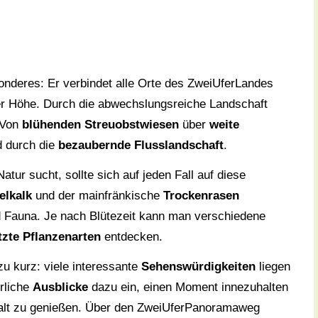
nderes: Er verbindet alle Orte des ZweiUferLandes
iner Höhe. Durch die abwechslungsreiche Landschaft
: Von
blühenden Streuobstwiesen
über
weite
 durch die
bezaubernde Flusslandschaft
.
tur sucht, sollte sich auf jeden Fall auf diese
elkalk
und der mainfränkische
Trockenrasen
nd Fauna. Je nach Blütezeit kann man verschiedene
zte Pflanzenarten
entdecken.
u kurz: viele interessante
Sehenswürdigkeiten
liegen
rliche
Ausblicke
dazu ein, einen Moment innezuhalten
elfalt zu genießen. Über den ZweiUferPanoramaweg