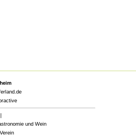
hheim
erland.de
ractive
|
stronomie und Wein
Verein