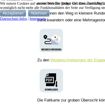
erreichen Sie jeden Ort des ZweiUferL
Wir nutzen Cookies auf unserer Website. Einige von ihnen sind nötig fü
womöglich nicht mehr alle Funktionalitäten der Seite zur Verfügung st
Akzeptieren
Ablehnen
Sie können den Weg in kleinere Rund
Datenschutz-Infos
|
Impressum
zurückwandern oder eine Mehrtagesto
Zu den
Wegbeschreibungen der Etapp
Die Faltkarte zur groben Übersicht k