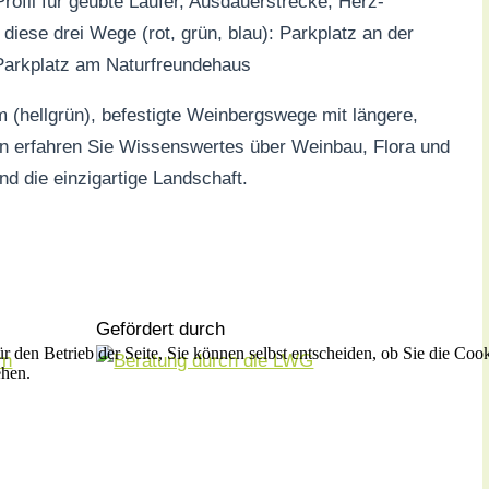
ofil für geübte Läufer, Ausdauerstrecke, Herz-
ür diese drei Wege (rot, grün, blau): Parkplatz an der
 Parkplatz am Naturfreundehaus
m (hellgrün), befestigte Weinbergswege mit längere,
ln erfahren Sie Wissenswertes über Weinbau, Flora und
nd die einzigartige Landschaft.
Gefördert durch
r den Betrieb der Seite, Sie können selbst entscheiden, ob Sie die Coo
ehen.